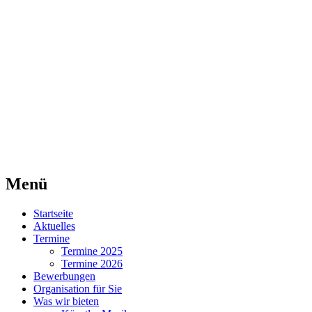
Agentur für Mittelaltermärkte
Lorraine Medievale
Menü
Zum
Startseite
Inhalt
Aktuelles
springen
Termine
Termine 2025
Termine 2026
Bewerbungen
Organisation für Sie
Was wir bieten