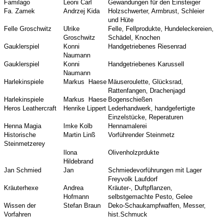
Familago
Leoni Carl
Gewandungen für den Einsteiger
Fa. Zamek
Andrzej Kida
Holzschwerter, Armbrust, Schleier
und Hüte
Felle Groschwitz
Ulrike
Felle, Fellprodukte, Hundeleckereien,
Groschwitz
Schädel, Knochen
Gauklerspiel
Konni
Handgetriebenes Riesenrad
Naumann
Gauklerspiel
Konni
Handgetriebenes Karussell
Naumann
Harlekinspiele
Markus
Haese
Mäuseroulette, Glücksrad,
Rattenfangen, Drachenjagd
Harlekinspiele
Markus
Haese
Bogenschießen
Heros Leathercraft
Henrike Lippert
Lederhandwerk, handgefertigte
Einzelstücke, Reperaturen
Henna Magia
Imke Kolb
Hennamalerei
Historische
Martin Linß
Vorführender Steinmetz
Steinmetzerey
Ilona
Olivenholzprdukte
Hildebrand
Jan Schmied
Jan
Schmiedevorführungen mit Lager
Freyvolk Laufdorf
Kräuterhexe
Andrea
Kräuter-, Duftpflanzen,
Hofmann
selbstgemachte Pesto, Gelee
Wissen der
Stefan Braun
Deko-Schaukampfwaffen, Messer,
Vorfahren
hist.Schmuck