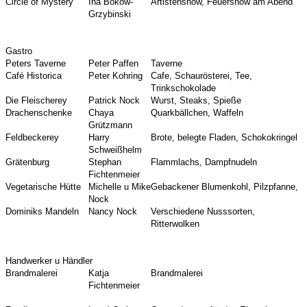
Circle of Mystery
Ina Bökow-
Artistenshow, Feuershow am Abend
Grzybinski
Gastro
Peters Taverne
Peter Paffen
Taverne
Café Historica
Peter Kohring
Cafe, Schaurösterei, Tee,
Trinkschokolade
Die Fleischerey
Patrick Nock
Wurst, Steaks, Spieße
Drachenschenke
Chaya
Quarkbällchen, Waffeln
Grützmann
Feldbeckerey
Harry
Brote, belegte Fladen, Schokokringel
Schweißhelm
Grätenburg
Stephan
Flammlachs, Dampfnudeln
Fichtenmeier
Vegetarische Hütte
Michelle u Mike
Gebackener Blumenkohl, Pilzpfanne,
Nock
Dominiks Mandeln
Nancy Nock
Verschiedene Nusssorten,
Ritterwolken
Handwerker u Händler
Brandmalerei
Katja
Brandmalerei
Fichtenmeier