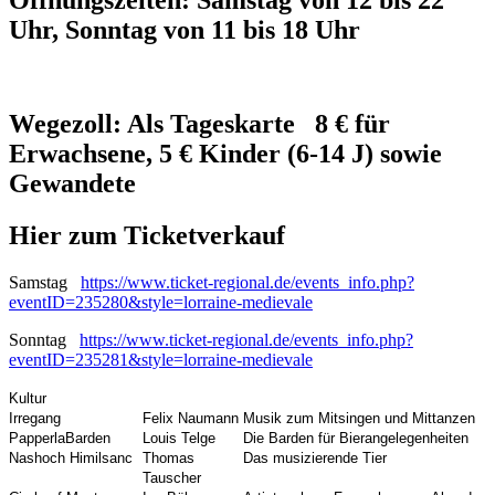
Uhr, Sonntag von 11 bis 18 Uhr
Wegezoll: Als Tageskarte 8 € für
Erwachsene, 5 € Kinder (6-14 J) sowie
Gewandete
Hier zum Ticketverkauf
Samstag
https://www.ticket-regional.de/events_info.php?
eventID=235280&style=lorraine-medievale
Sonntag
https://www.ticket-regional.de/events_info.php?
eventID=235281&style=lorraine-medievale
Kultur
Irregang
Felix Naumann
Musik zum Mitsingen und Mittanzen
PapperlaBarden
Louis Telge
Die Barden für Bierangelegenheiten
Nashoch Himilsanc
Thomas
Das musizierende Tier
Tauscher