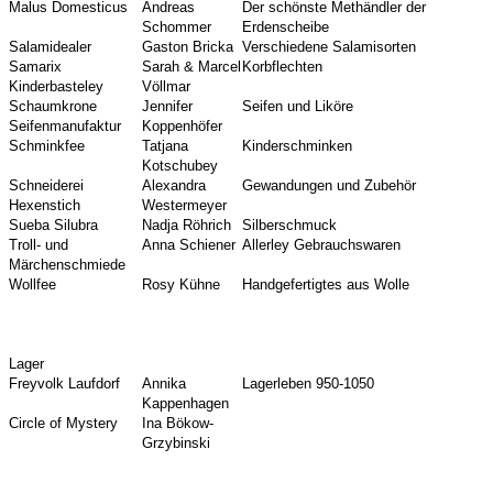
Malus Domesticus
Andreas
Der schönste Methändler der
Schommer
Erdenscheibe
Salamidealer
Gaston Bricka
Verschiedene Salamisorten
Samarix
Sarah & Marcel
Korbflechten
Kinderbasteley
Völlmar
Schaumkrone
Jennifer
Seifen und Liköre
Seifenmanufaktur
Koppenhöfer
Schminkfee
Tatjana
Kinderschminken
Kotschubey
Schneiderei
Alexandra
Gewandungen und Zubehör
Hexenstich
Westermeyer
Sueba Silubra
Nadja Röhrich
Silberschmuck
Troll- und
Anna Schiener
Allerley Gebrauchswaren
Märchenschmiede
Wollfee
Rosy Kühne
Handgefertigtes aus Wolle
Lager
Freyvolk Laufdorf
Annika
Lagerleben 950-1050
Kappenhagen
Circle of Mystery
Ina Bökow-
Grzybinski