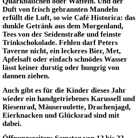
Quarkbällchen oder Waffeln. Und der
Duft von frisch gebrannten Mandeln
erfüllt die Luft, so wie Café Historica:
das
dunkle Getränk aus dem Morgenland,
Tees von der Seidenstraße und feinste
Trinkschokolade. Fehlen darf Peters
Taverne nicht, ein leckeres Bier, Met,
Apfelsaft oder einfach schnödes Wasser
lässt keiner durstig oder hungrig von
dannen ziehen.
Auch gibt es
für die Kinder
dieses Jahr
wieder ein
handgetriebenes Karussell und
Riesenrad,
Mäuseroulette, Drachenjagd,
Eierknacken und Glücksrad sind mit
dabei.
Öffnungszeiten: Samstag von 12 bis 22