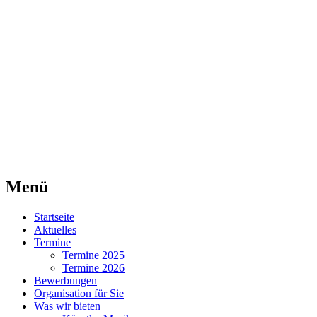
Agentur für Mittelaltermärkte
Lorraine Medievale
Menü
Zum
Startseite
Inhalt
Aktuelles
springen
Termine
Termine 2025
Termine 2026
Bewerbungen
Organisation für Sie
Was wir bieten