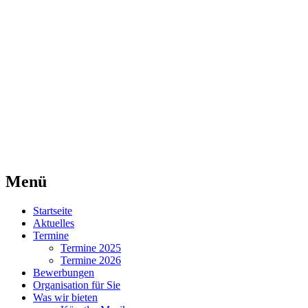
Agentur für Mittelaltermärkte
Lorraine Medievale
Menü
Zum
Startseite
Inhalt
Aktuelles
springen
Termine
Termine 2025
Termine 2026
Bewerbungen
Organisation für Sie
Was wir bieten