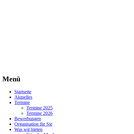
Agentur für Mittelaltermärkte
Lorraine Medievale
Menü
Zum
Startseite
Inhalt
Aktuelles
springen
Termine
Termine 2025
Termine 2026
Bewerbungen
Organisation für Sie
Was wir bieten