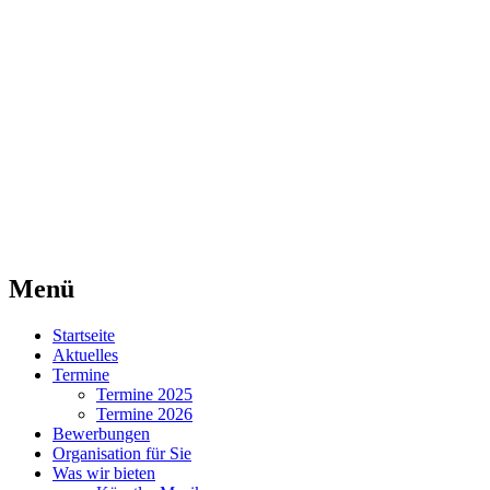
Agentur für Mittelaltermärkte
Lorraine Medievale
Menü
Zum
Startseite
Inhalt
Aktuelles
springen
Termine
Termine 2025
Termine 2026
Bewerbungen
Organisation für Sie
Was wir bieten