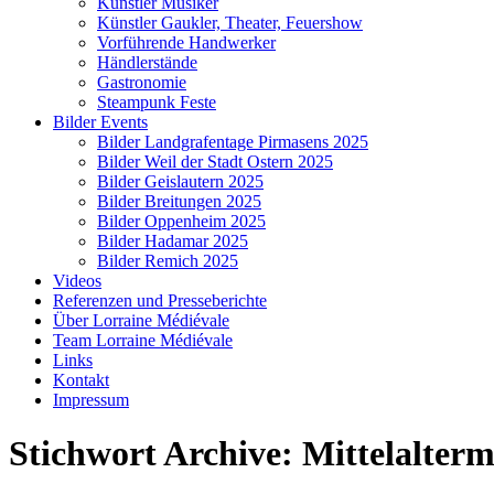
Künstler Musiker
Künstler Gaukler, Theater, Feuershow
Vorführende Handwerker
Händlerstände
Gastronomie
Steampunk Feste
Bilder Events
Bilder Landgrafentage Pirmasens 2025
Bilder Weil der Stadt Ostern 2025
Bilder Geislautern 2025
Bilder Breitungen 2025
Bilder Oppenheim 2025
Bilder Hadamar 2025
Bilder Remich 2025
Videos
Referenzen und Presseberichte
Über Lorraine Médiévale
Team Lorraine Médiévale
Links
Kontakt
Impressum
Stichwort Archive:
Mittelalterm