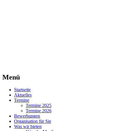
Agentur für Mittelaltermärkte
Lorraine Medievale
Menü
Zum
Startseite
Inhalt
Aktuelles
springen
Termine
Termine 2025
Termine 2026
Bewerbungen
Organisation für Sie
Was wir bieten